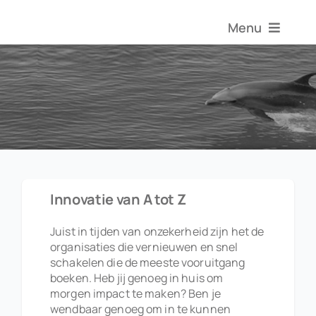
Ga
naar
Menu
inhoud
Over Anma
Aanbod
Innovatiehandb
Innovatie van A tot Z
Inspirati
Juist in tijden van onzekerheid zijn het de
organisaties die vernieuwen en snel
schakelen die de meeste vooruitgang
Contact
boeken. Heb jij genoeg in huis om
morgen impact te maken? Ben je
wendbaar genoeg om in te kunnen
Zoeken