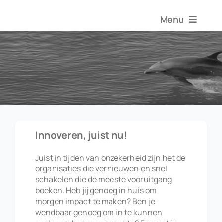
Ga
naar
Menu
inhoud
Over Anma
Aanbod
Innovatiehandb
Innoveren, juist nu!
Inspirati
Juist in tijden van onzekerheid zijn het de
organisaties die vernieuwen en snel
schakelen die de meeste vooruitgang
boeken. Heb jij genoeg in huis om
Contact
morgen impact te maken? Ben je
wendbaar genoeg om in te kunnen
Zoeken