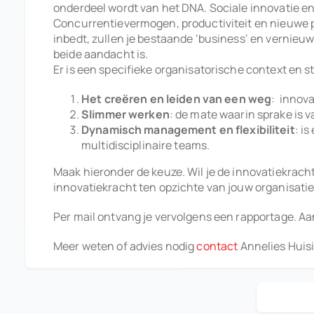
onderdeel wordt van het DNA. Sociale innovatie e
Concurrentievermogen, productiviteit en nieuwe pro
inbedt, zullen je bestaande ‘business’ en vernieu
beide aandacht is.
Er is een specifieke organisatorische context en s
Het creëren en leiden van een weg
: innova
Slimmer werken
: de mate waarin sprake is
Dynamisch management en flexibiliteit
: i
multidisciplinaire teams.
Maak hieronder de keuze. Wil je de innovatiekracht v
innovatiekracht ten opzichte van jouw organisat
Per mail ontvang je vervolgens een rapportage. Aan
Meer weten of advies nodig
contact
Annelies Huis