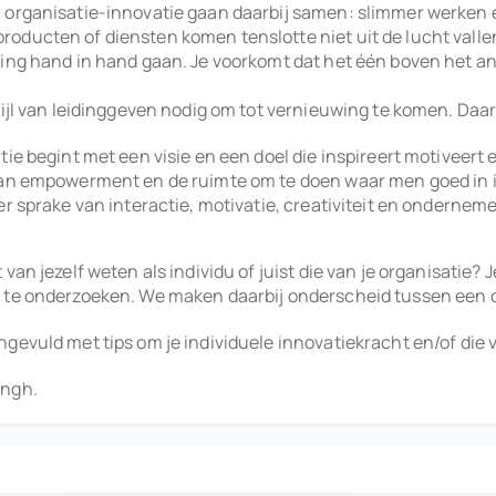
n organisatie-innovatie gaan daarbij samen: slimmer werken 
ducten of diensten komen tenslotte niet uit de lucht vallen.
wing hand in hand gaan. Je voorkomt dat het één boven het an
tijl van leidinggeven nodig om tot vernieuwing te komen. Daar
tie begint met een visie en een doel die inspireert motiveer
 van empowerment en de ruimte om te doen waar men goed in i
s er sprake van interactie, motivatie, creativiteit en ondern
an jezelf weten als individu of juist die van je organisatie? 
ie te onderzoeken. We maken daarbij onderscheid tussen een
gevuld met tips om je individuele innovatiekracht en/of die v
ingh.